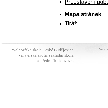
Představení pob
Mapa stránek
Tiráž
Praco
Waldorfská škola České Budějovice
- mateřská škola, základní škola
a střední škola o. p. s.