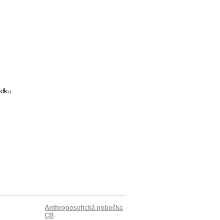
ádku.
Anthroposofická pobočka
CB