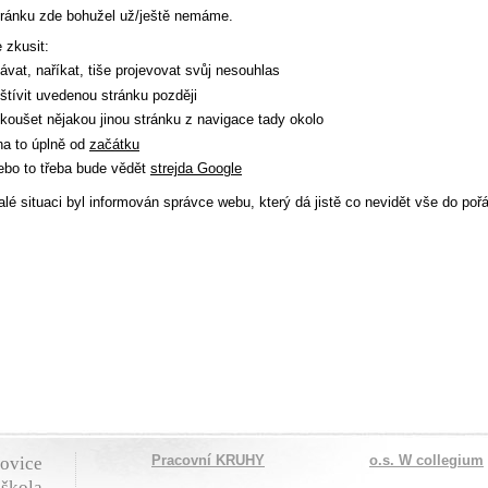
tránku zde bohužel už/ještě nemáme.
 zkusit:
ávat, naříkat, tiše projevovat svůj nesouhlas
štívit uvedenou stránku později
koušet nějakou jinou stránku z navigace tady okolo
 na to úplně od
začátku
bo to třeba bude vědět
strejda Google
lé situaci byl informován správce webu, který dá jistě co nevidět vše do poř
Pracovní KRUHY
o.s. W collegium
jovice
 škola