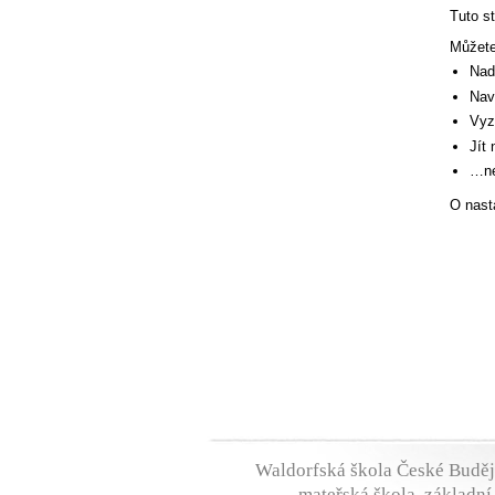
Tuto s
Můžete
Nad
Nav
Vyz
Jít
…ne
O nasta
Waldorfská škola České Budě
- mateřská škola, základní