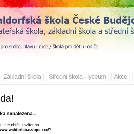
Základní škola
Střední škola - lyceum
Akce
jda!
ka nenalezena...
 jste chtěli zavítat na
/www.waldorfcb.cz/ops-xxx/
?