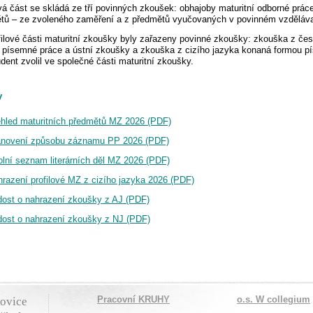
ová část se skládá ze tří povinných zkoušek: obhajoby maturitní odborné prác
tů – ze zvoleného zaměření a z předmětů vyučovaných v povinném vzděláv
filové části maturitní zkoušky byly zařazeny povinné zkoušky: zkouška z čes
 písemné práce a ústní zkoušky a zkouška z cizího jazyka konaná formou p
tudent zvolil ve společné části maturitní zkoušky.
y
hled maturitních předmětů MZ 2026 (PDF)
anovení způsobu záznamu PP 2026 (PDF)
lní seznam literárních děl MZ 2026 (PDF)
razení profilové MZ z cizího jazyka 2026 (PDF)
ost o nahrazení zkoušky z AJ (PDF)
ost o nahrazení zkoušky z NJ (PDF)
Pracovní KRUHY
o.s. W collegium
jovice