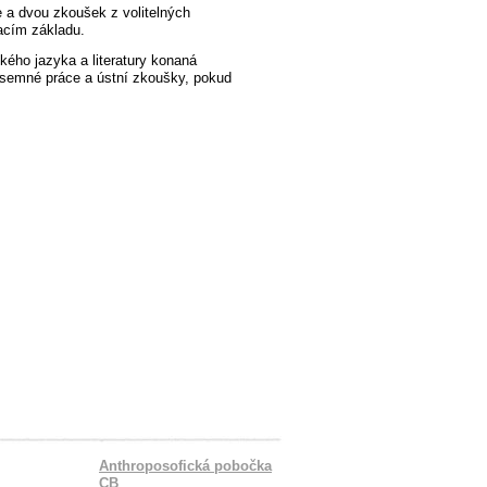
e a dvou zkoušek z volitelných
acím základu.
kého jazyka a literatury konaná
ísemné práce a ústní zkoušky, pokud
Anthroposofická pobočka
CB