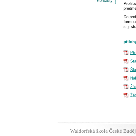
Kontakty
Profil
předmě
Do pro
formou
si ji s
příloh
Pře
St
Ško
Nah
Žád
Žád
Waldorfská škola České Budě