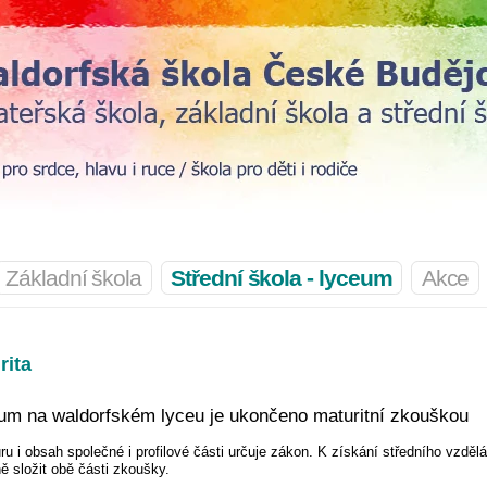
Základní škola
Střední škola - lyceum
Akce
rita
um na waldorfském lyceu je ukončeno maturitní zkouškou
ru i obsah společné i profilové části určuje zákon. K získání středního vzdělá
ě složit obě části zkoušky.