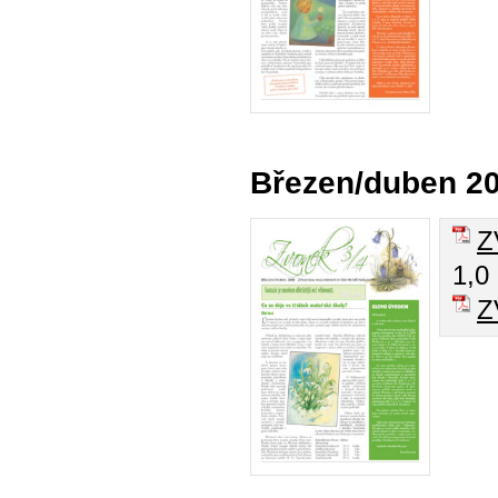
Březen/duben 2
Z
1,0
Z