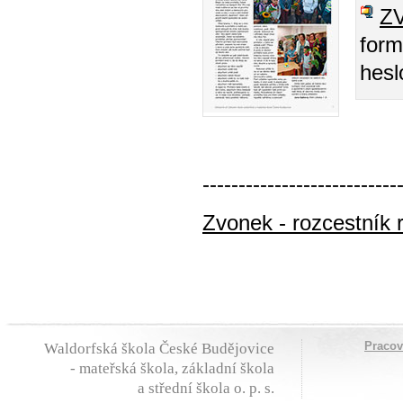
Z
form
hesl
---------------------------
Zvonek - rozcestník 
Praco
Waldorfská škola České Budějovice
- mateřská škola, základní škola
a střední škola o. p. s.