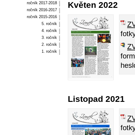
Květen 2022
ročník 2017-2018
ročník 2016-2017
ročník 2015-2016
Z
5. ročník
4. ročník
fotk
3. ročník
2. ročník
Z
1. ročník
form
hesl
Listopad 2021
Z
fotk