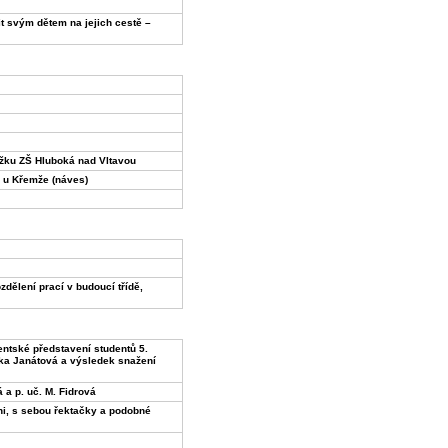
t svým dětem na jejich cestě –
užku ZŠ Hluboká nad Vltavou
á u Křemže (náves)
dělení prací v budoucí třídě,
ntské představení studentů 5.
žka Janátová a výsledek snažení
 a p. uč. M. Fidrová
ni, s sebou řektačky a podobné