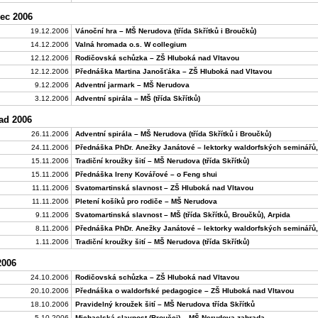
ec 2006
19.12.2006
Vánoční hra – MŠ Nerudova (třída Skřítků i Broučků)
14.12.2006
Valná hromada o.s. W collegium
12.12.2006
Rodičovská schůzka – ZŠ Hluboká nad Vltavou
12.12.2006
Přednáška Martina Janošťáka – ZŠ Hluboká nad Vltavou
9.12.2006
Adventní jarmark – MŠ Nerudova
3.12.2006
Adventní spirála – MŠ (třída Skřítků)
ad 2006
26.11.2006
Adventní spirála – MŠ Nerudova (třída Skřítků i Broučků)
24.11.2006
Přednáška PhDr. Anežky Janátové – lektorky waldorfských seminářů,
15.11.2006
Tradiční kroužky šití – MŠ Nerudova (třída Skřítků)
15.11.2006
Přednáška Ireny Kovářové – o Feng shui
11.11.2006
Svatomartinská slavnost – ZŠ Hluboká nad Vltavou
11.11.2006
Pletení košíků pro rodiče – MŠ Nerudova
9.11.2006
Svatomartinská slavnost – MŠ (třída Skřítků, Broučků), Arpida
8.11.2006
Přednáška PhDr. Anežky Janátové – lektorky waldorfských seminářů,
1.11.2006
Tradiční kroužky šití – MŠ Nerudova (třída Skřítků)
2006
24.10.2006
Rodičovská schůzka – ZŠ Hluboká nad Vltavou
20.10.2006
Přednáška o waldorfské pedagogice – ZŠ Hluboká nad Vltavou
18.10.2006
Pravidelný kroužek šití – MŠ Nerudova třída Skřítků
5.10.2006
Michaelská slavnost (Broučci) – MŠ Nerudova zahrada