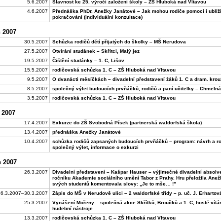
5.6.2007
Slavnost ke 25. výročí založení školy – ZŠ Hluboká nad Vltavou
4.6.2007
Přednáška PhDr. Anežky Janátové – Jak mohou rodiče pomoci i ublíži
pokračování (individuální konzultace)
 2007
30.5.2007
Schůzka rodičů dětí přijatých do školky – MŠ Nerudova
27.5.2007
Otvírání studánek – Skřítci, Malý jez
19.5.2007
Čištění studánky – 1. C, Lišov
15.5.2007
rodičovská schůzka 1. C – ZŠ Hluboká nad Vltavou
9.5.2007
O dvanácti měsíčkách – divadelní představení žáků 1. C a dram. kro
8.5.2007
společný výlet budoucích prvňáčků, rodičů a paní učitelky – Chmeln
3.5.2007
rodičovská schůzka 1. C – ZŠ Hluboká nad Vltavou
 2007
17.4.2007
Exkurze do ZŠ Svobodná Písek (partnerská waldorfská škola)
13.4.2007
přednáška Anežky Janátové
10.4.2007
schůzka rodičů zapsaných budoucích prvňáčků – program: návrh a roz
společný výlet, informace o exkurzi
 2007
26.3.2007
Divadelní představení – Kašpar Hauser – výjimečné divadelní absolve
ročníku Akademie sociálního umění Tabor z Prahy. Hru přeložila Ane
svých studentů komentovala slovy: „Je to mše… !”
26.3.2007–30.3.2007
Zápis do MŠ v Nerudově ulici – 2 waldorfské třídy – p. uč. J. Erhartová
25.3.2007
Vynášení Mořeny – společná akce Skřítků, Broučků a 1. C, hosté vítá
hudební nástroje
13.3.2007
rodičovská schůzka 1. C – ZŠ Hluboká nad Vltavou