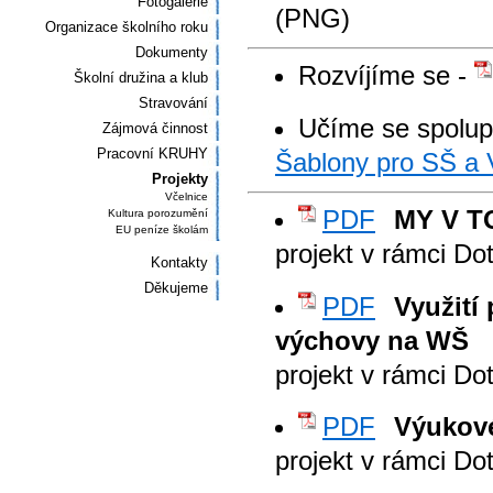
Fotogalerie
(PNG)
Organizace školního roku
Dokumenty
Rozvíjíme se -
Školní družina a klub
Stravování
Učíme se spolup
Zájmová činnost
Pracovní KRUHY
Šablony pro SŠ a
Projekty
Včelnice
PDF
MY V 
Kultura porozumění
EU peníze školám
projekt v rámci D
Kontakty
Děkujeme
PDF
Využití
výchovy na WŠ
projekt v rámci D
PDF
Výukové
projekt v rámci D