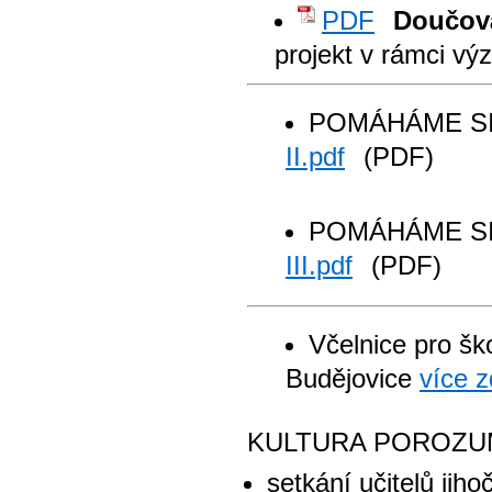
PDF
Doučová
projekt v rámci v
POMÁHÁME SI
II.pdf
(PDF)
POMÁHÁME SI
III.pdf
(PDF)
Včelnice pro šk
Budějovice
více 
KULTURA POROZU
setkání učitelů jih