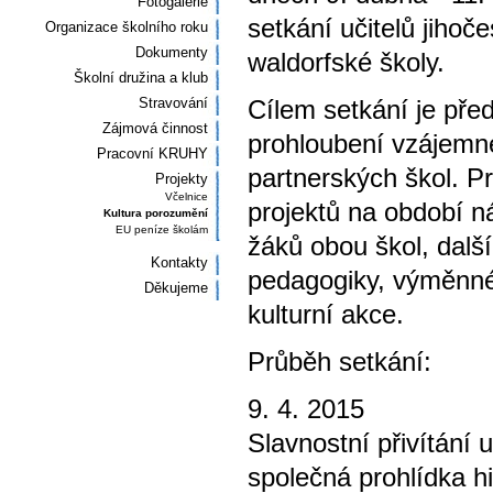
Fotogalerie
setkání učitelů jihoč
Organizace školního roku
Dokumenty
waldorfské školy.
Školní družina a klub
Stravování
Cílem setkání je pře
Zájmová činnost
prohloubení vzájemn
Pracovní KRUHY
partnerských škol. P
Projekty
Včelnice
projektů na období ná
Kultura porozumění
EU peníze školám
žáků obou škol, další
Kontakty
pedagogiky, výměnné
Děkujeme
kulturní akce.
Průběh setkání:
9. 4. 2015
Slavnostní přivítání 
společná prohlídka h