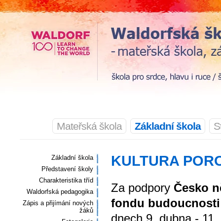
Mateřská škola
Základní škola
S
KULTURA POR
Základní škola
Představení školy
Charakteristika tříd
Za podpory
Česko 
Waldorfská pedagogika
fondu budoucnost
Zápis a přijímání nových
žáků
dnech 9. dubna - 11