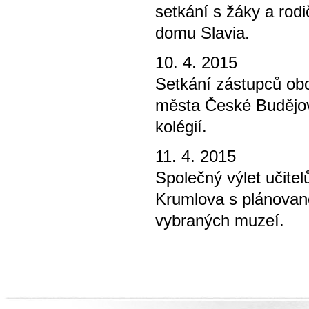
setkání s žáky a rodi
domu Slavia.
10. 4. 2015
Setkání zástupců obo
města České Budějov
kolégií.
11. 4. 2015
Společný výlet učite
Krumlova s plánovano
vybraných muzeí.