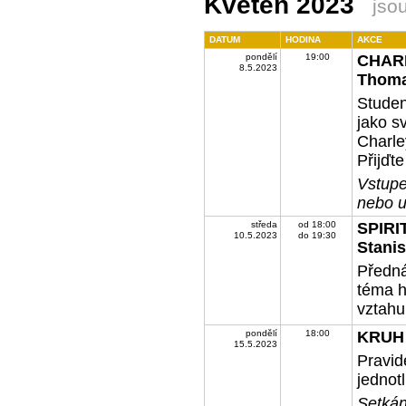
Květen 2023
jso
DATUM
HODINA
AKCE
pondělí
19:00
CHARL
8.5.2023
Thom
Studen
jako s
Charle
Přijďt
Vstupe
nebo u
středa
od 18:00
SPIR
10.5.2023
do 19:30
Stani
Předná
téma h
vztah
pondělí
18:00
KRUH
15.5.2023
Pravid
jednotl
Setkán