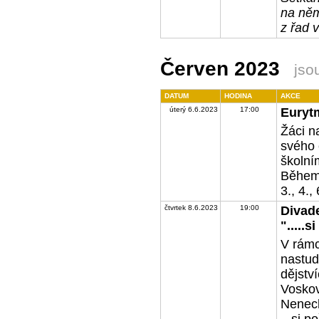
na něm
z řad 
Červen 2023
jso
DATUM
HODINA
AKCE
úterý 6.6.2023
17:00
Euryt
Žáci na
svého 
školní
Během 
3., 4., 
čtvrtek 8.6.2023
19:00
Divade
".....
V rámc
nastud
dějstv
Vosko
Nenech