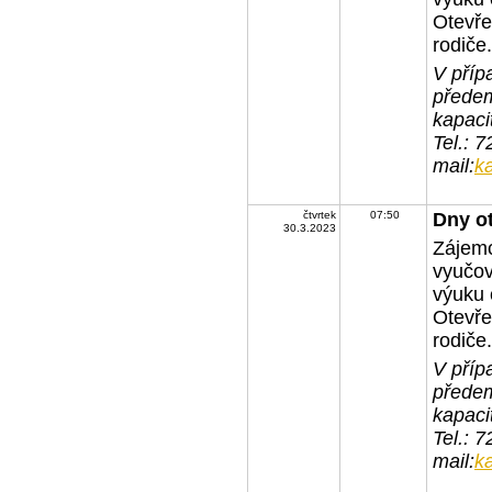
Otevře
rodiče.
V příp
předem
kapaci
Tel.: 
mail:
k
čtvrtek
07:50
Dny o
30.3.2023
Zájemc
vyučov
výuku 
Otevře
rodiče.
V příp
předem
kapaci
Tel.: 
mail:
k