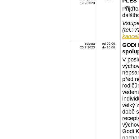
PLES
17.2.2023
Přijďte
dalšíh
Vstupe
(tel.: 
kancel
sobota
od 09:00
GODI 
25.2.2023
do 16:00
spolup
V posl
výchov
nepsan
před n
rodičů
vedení
indivi
velký 
době s
recept
výchov
Godi K
pochopi