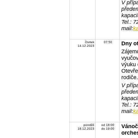
V příp
předem
kapaci
Tel.: 
mail:
k
čtvrtek
07:50
Dny o
14.12.2023
Zájemc
vyučov
výuku 
Otevře
rodiče.
V příp
předem
kapaci
Tel.: 
mail:
k
pondělí
od 18:00
Vánoč
18.12.2023
do 19:00
orche