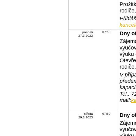
Prožit
rodiče,
Přihlá
kancel
pondělí
07:50
Dny o
27.3.2023
Zájemc
vyučov
výuku 
Otevře
rodiče.
V příp
předem
kapaci
Tel.: 
mail:
k
středa
07:50
Dny o
29.3.2023
Zájemc
vyučov
výuku 