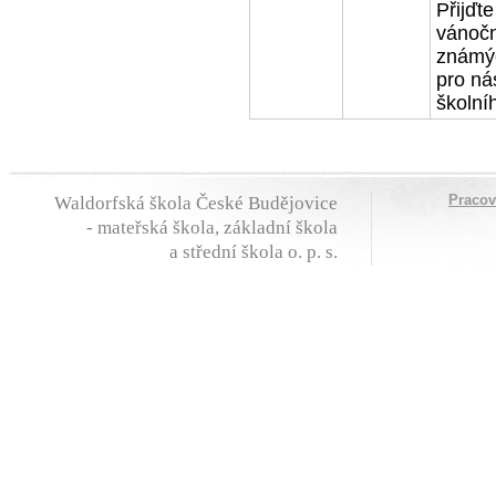
Přijďt
vánočn
známýc
pro nás
školní
Praco
Waldorfská škola České Budějovice
- mateřská škola, základní škola
a střední škola o. p. s.