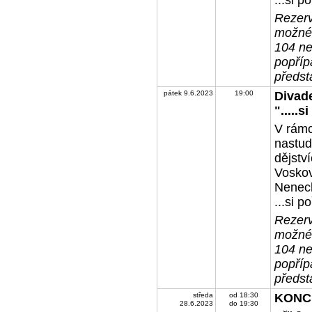
...si p
Rezerv
možné 
104 ne
popříp
předst
pátek 9.6.2023
19:00
Divade
".....
V rámc
nastudo
dějstv
Vosko
Nenech
...si p
Rezerv
možné 
104 ne
popříp
předst
středa
od 18:30
KONC
28.6.2023
do 19:30