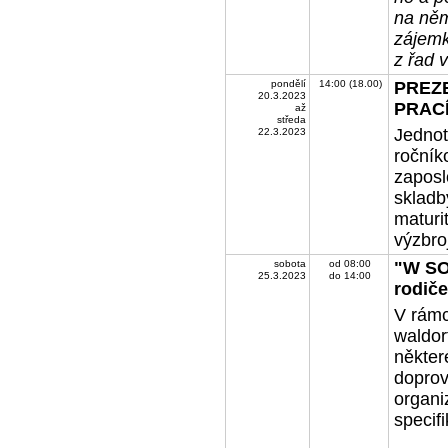
na něm
zájem
z řad 
pondělí
14:00 (18.00)
PREZ
20.3.2023
PRACÍ 
až
středa
Jednot
22.3.2023
ročník
zaposl
skladby
maturi
výzbro
sobota
od 08:00
"W SO
25.3.2023
do 14:00
rodič
V rámc
waldor
někter
doprov
organiz
specifi