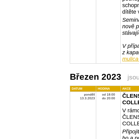
schopn
dítěte
Seminá
nově př
stávají
V příp
z kapa
mulica
Březen 2023
jso
DATUM
HODINA
AKCE
pondělí
od 18:00
ČLENS
13.3.2023
do 20:00
COLLE
V rámc
ČLENS
COLL
Připoji
ho a p