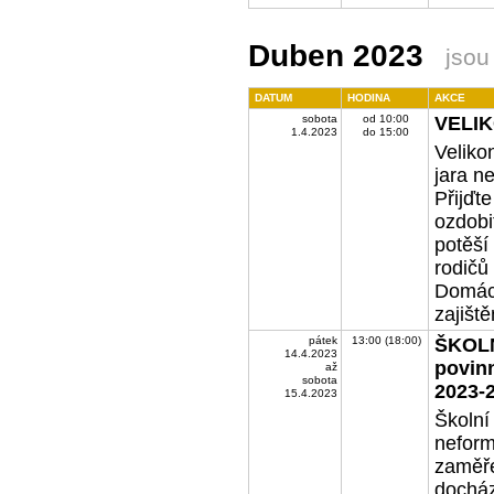
Duben 2023
jsou
DATUM
HODINA
AKCE
sobota
od 10:00
VELI
1.4.2023
do 15:00
Veliko
jara ne
Přijďt
ozdobit
potěší 
rodičů 
Domácí
zajiště
pátek
13:00 (18:00)
ŠKOLN
14.4.2023
povin
až
sobota
2023-
15.4.2023
Školní
neform
zaměře
docház