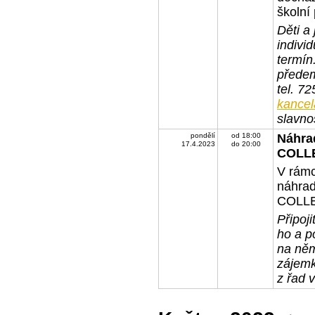
školní
Děti a
indivi
termín
předem
tel. 7
kancel
slavnos
pondělí
od 18:00
Náhra
17.4.2023
do 20:00
COLLE
V rámc
náhra
COLL
Připoji
ho a p
na něm
zájem
z řad 