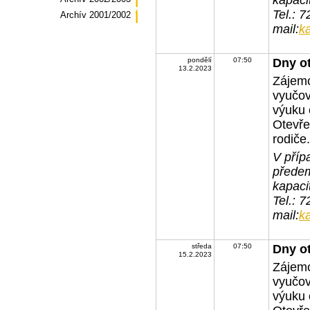
kapaci
Tel.: 
Archív 2001/2002
mail:
k
pondělí
07:50
Dny o
13.2.2023
Zájemc
vyučov
výuku 
Otevře
rodiče.
V příp
předem
kapaci
Tel.: 
mail:
k
středa
07:50
Dny o
15.2.2023
Zájemc
vyučov
výuku 