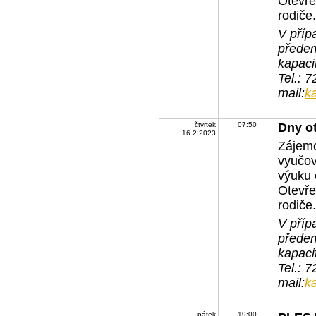
Otevře
rodiče.
V příp
předem
kapaci
Tel.: 
mail:
k
čtvrtek
07:50
Dny o
16.2.2023
Zájemc
vyučov
výuku 
Otevře
rodiče.
V příp
předem
kapaci
Tel.: 
mail:
k
pátek
19:00