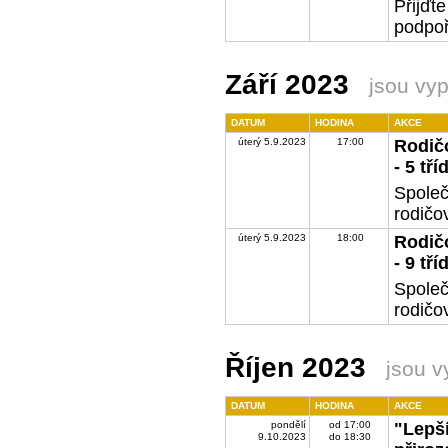
Přijďte
podpoř
Září 2023
jsou vy
DATUM
HODINA
AKCE
úterý 5.9.2023
17:00
Rodičo
- 5 tří
Společ
rodičo
úterý 5.9.2023
18:00
Rodičo
- 9 tří
Společ
rodičo
Říjen 2023
jsou 
DATUM
HODINA
AKCE
pondělí
od 17:00
"Lepší
9.10.2023
do 18:30