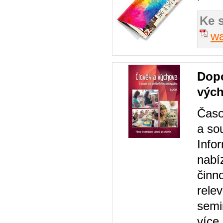
Ke 
wa
Dopo
výc
Časo
a so
Info
nabí
činn
relev
semi
více