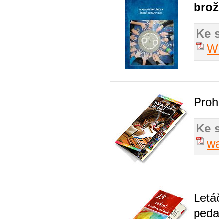
bro
Ke 
W
Proh
Ke 
wa
Letá
peda