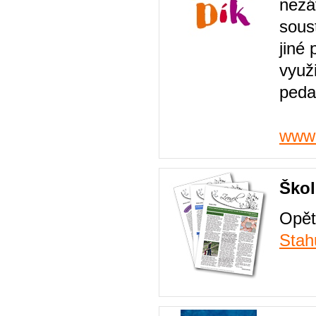
nezá
sous
jiné 
využ
peda
www.
Škol
Opět
Stah