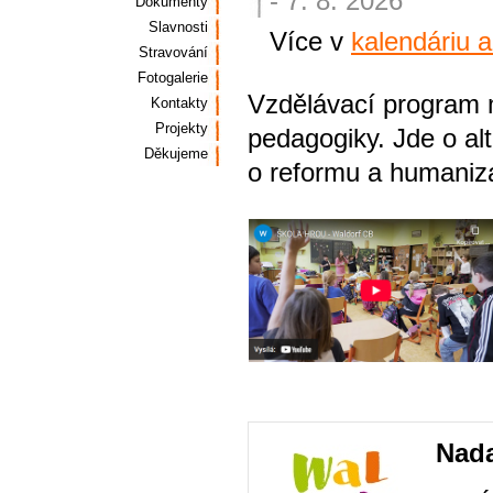
- 7. 8. 2026
Dokumenty
Slavnosti
Více v
kalendáriu 
Stravování
Fotogalerie
Vzdělávací program m
Kontakty
Projekty
pedagogiky. Jde o alt
Děkujeme
o reformu a humaniza
Nada