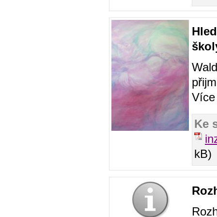
Hled
škol
Wald
přij
Více 
Ke 
in
kB)
Rozh
Rozh