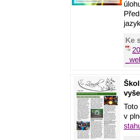
úloh
Před
jazy
Ke 
20
_w
Škol
vyše
Toto
v pln
stah