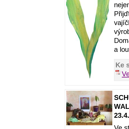
nejen
Přijď
vajíč
výrob
Domá
a lou
Ke 
Ve
SCH
WAL
23.4
Ve s