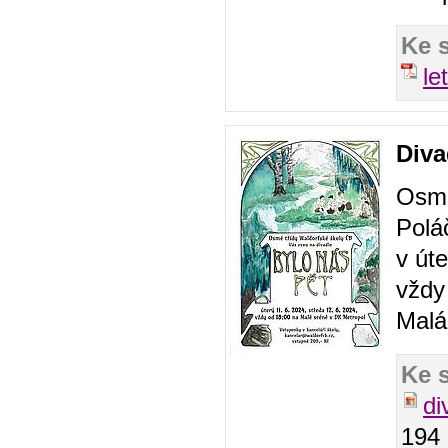
Ke 
let
Diva
Osmé
Polá
v út
vždy
Malá
Ke 
di
194 