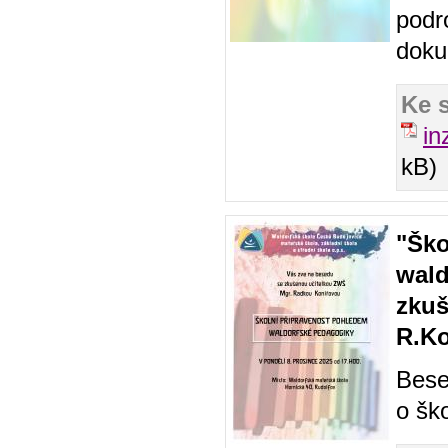
podr
doku
Ke 
in
kB)
"Ško
wald
zku
R.K
Bese
o ško