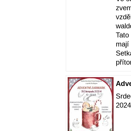
zvem
vzdě
wald
Tato 
mají
Setk
příto
Adve
Srde
2024