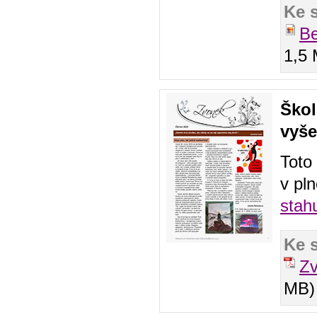
Ke 
Be
1,5
Škol
vyše
Toto
v pln
stah
Ke 
Z
MB)