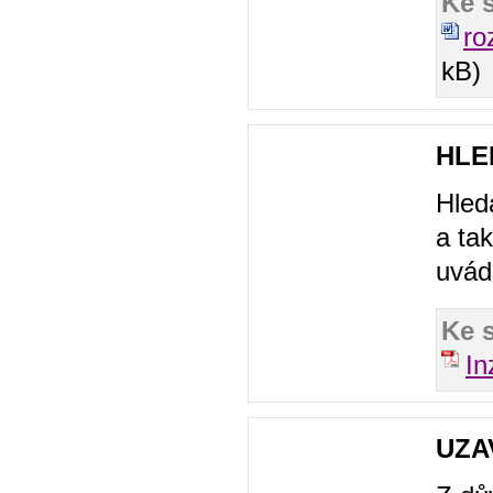
Ke 
ro
kB)
HLE
Hled
a ta
uvád
Ke 
In
UZA