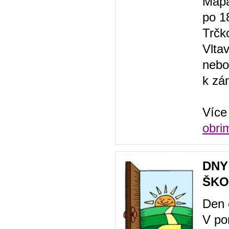
Mapa
po 1
Trčk
Vlta
nebo
k zá
Více
obrim
DNY
ŠKOL
Den 
V po