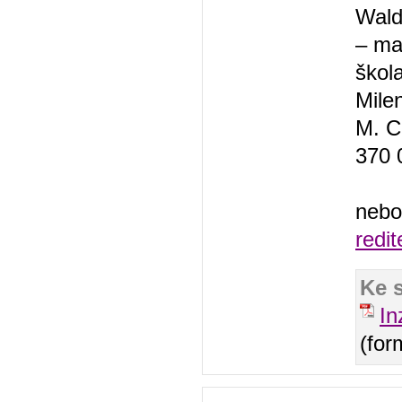
Wald
– ma
škola
Mile
M. C
370 
nebo
redi
Ke 
In
(for