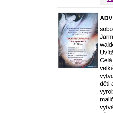
ADV
sobo
Jarm
wald
Uvít
Celá
velk
vytv
děti 
vyro
mali
vytvá