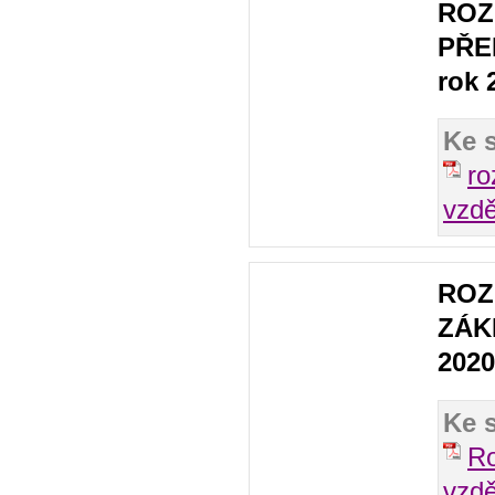
ROZ
PŘE
rok 
Ke 
ro
vzd
ROZ
ZÁK
2020
Ke 
Ro
vzdě