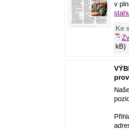
v pln
stah
Ke 
Z
kB)
VÝB
prov
Naše
pozi
Přihl
adre