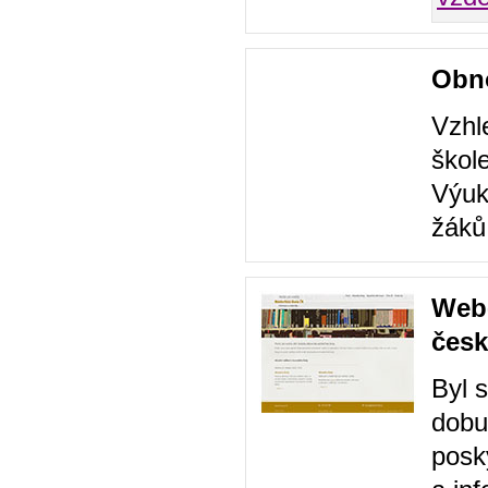
Obno
Vzhl
škol
Výuk
žáků
Web-
česk
Byl 
dobu
posk