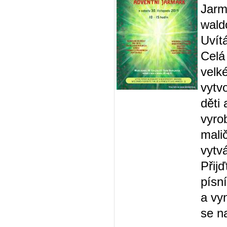
Jarm
wald
Uvít
Celá
velk
vytv
děti 
vyro
mali
vytvá
Přij
písní
a vy
se n