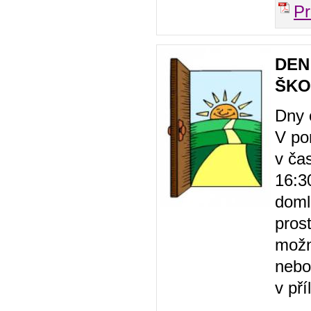
P
DEN
ŠKO
Dny 
V po
v ča
16:3
doml
pros
možn
nebo
v pří