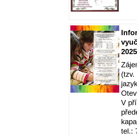
Info
vyuč
2025
Záje
(tzv
jazy
Otev
V př
před
kapac
tel.