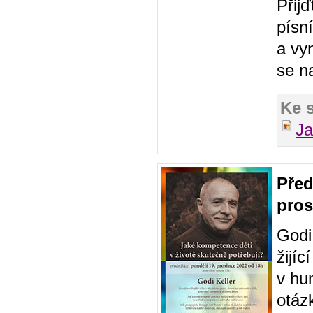
Přij
písní
a vy
se n
Ke 
J
Před
pros
Godi 
žijí
v hu
otáz