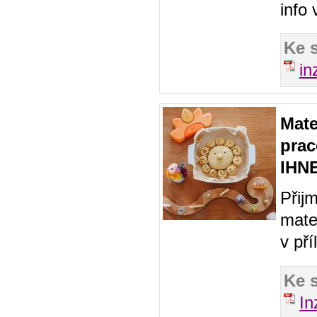
info 
Ke 
in
Mate
prac
IHNE
Přij
mate
v pří
Ke 
I