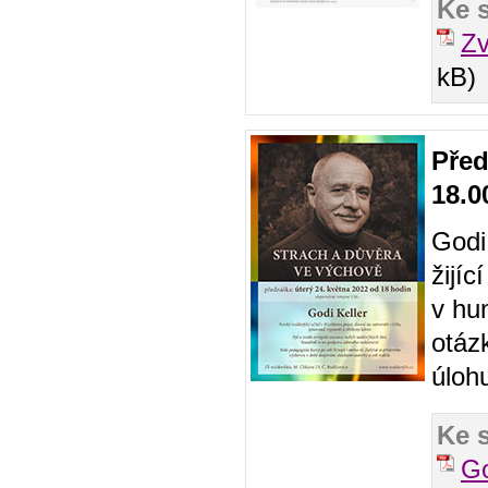
Ke 
Z
kB)
Před
18.0
Godi 
žijí
v hu
otáz
úloh
Ke 
Go