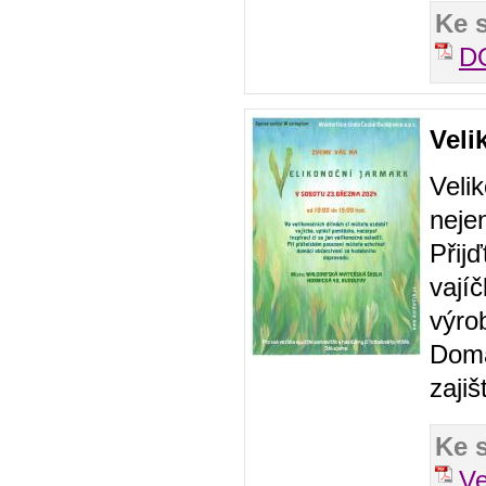
Ke 
D
Veli
Veli
nejen
Přijď
vajíč
výrob
Domá
zajiš
Ke 
Ve