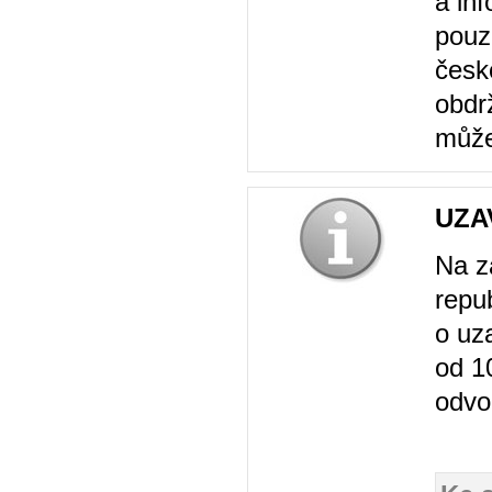
a inf
pouz
česk
obdrž
může
UZA
Na z
repub
o uz
od 1
odvo