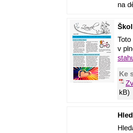
na d
Škol
Toto
v pln
stah
Ke 
Z
kB)
Hled
Hled