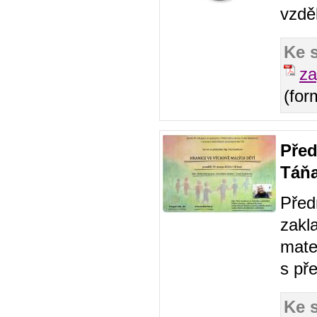
vzdě
Ke 
za
(for
Před
Táň
Před
zakl
mate
s př
Ke 