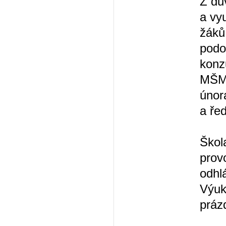
Z dů
a vy
žáků
podo
konz
MŠMT
únor
a ře
Škol
prov
odhl
Výuk
prázd