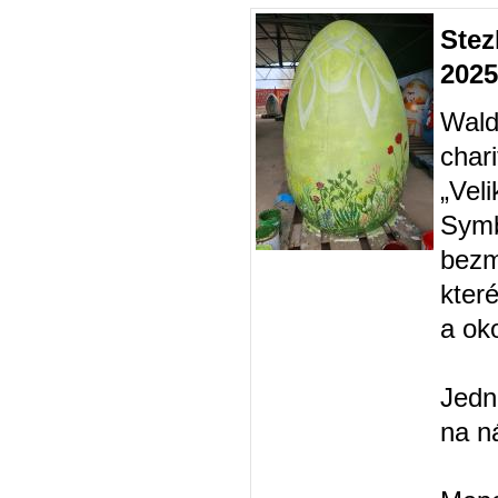
Stez
2025
Wald
char
„Vel
Symb
bezm
kter
a oko
Jedn
na n