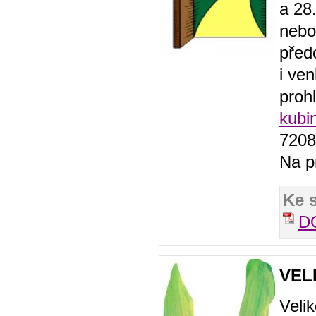
a 28
nebo
před
i ve
proh
kubi
7208
Na pr
Ke 
D
VEL
Veli