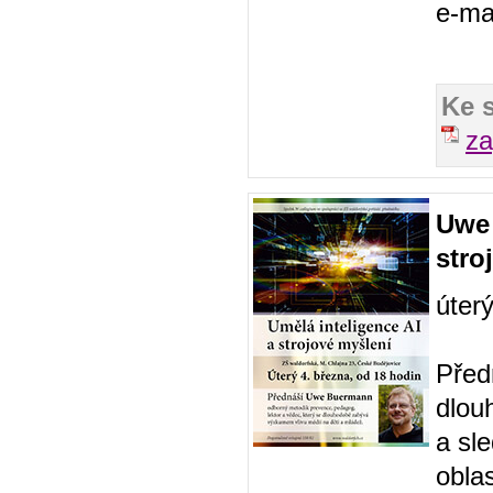
e-ma
Ke 
za
Uwe 
stro
úter
Před
dlou
a sl
obla