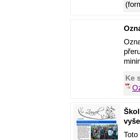
(for
Ozn
Ozna
přer
mini
Ke 
O
Škol
vyše
Toto