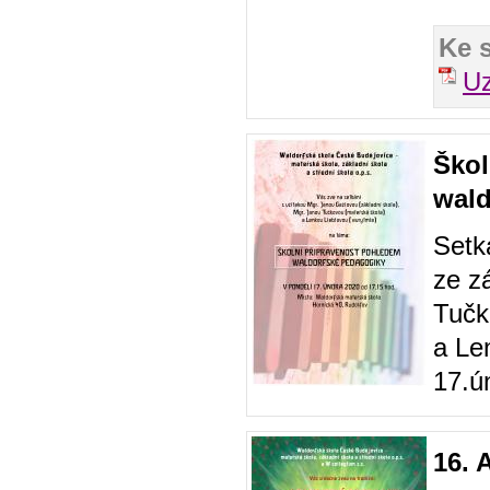
Ke 
Uz
Škol
wald
Setk
ze z
Tučk
a Le
17.ú
16.