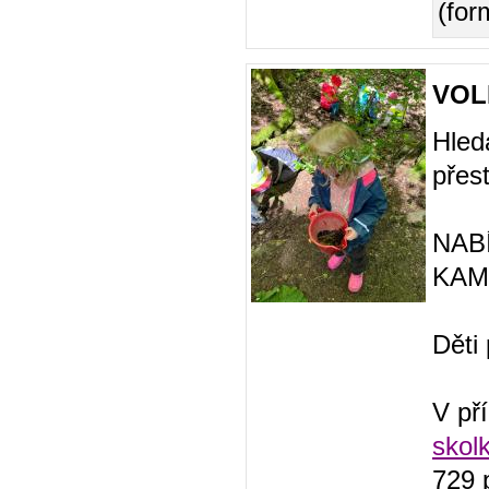
(for
VOL
Hled
přes
NAB
KAM
Děti
V př
skol
729 