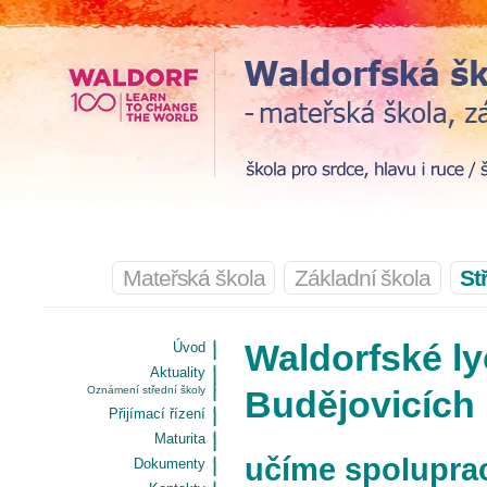
Mateřská škola
Základní škola
St
Waldorfské l
Úvod
Aktuality
Oznámení střední školy
Budějovicích
Přijímací řízení
Maturita
učíme spoluprac
Dokumenty