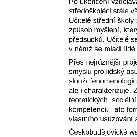
Po ukončení vzdělává
středoškoláci stále 
Učitelé střední škol
způsob myšlení, kter
předsudků. Učitelé se
v němž se mladí lidé
Přes nejrůznější proje
smyslu pro lidský os
slouží fenomenologic
ale i charakterizuje.
teoretických, sociáln
kompetencí. Tato for
vlastního usuzování
Českobudějovické wa