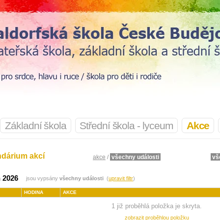
Základní škola
Střední škola - lyceum
Akce
ndárium akcí
akce
/
všechny události
vš
 2026
jsou vypsány
všechny události
(
upravit filtr
)
HODINA
AKCE
1 již proběhlá položka je skryta.
zobrazit proběhlou položku