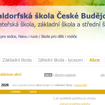
Základní škola
Střední škola - lyceum
Akce
ndárium akcí
akce
/
všechny události
vše
 2026
jsou vypsány pouze
akce
týkající se
základní školy
(
upravit filtr
)
HODINA
AKCE
1 již proběhlá položka je skryta.
zobrazit proběhlou položku